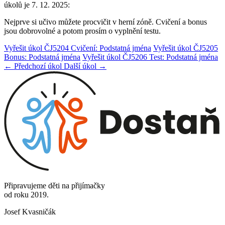
úkolů je 7. 12. 2025:
Nejprve si učivo můžete procvičit v herní zóně. Cvičení a bonus
jsou dobrovolné a potom prosím o vyplnění testu.
Vyřešit úkol ČJ5204 Cvičení: Podstatná jména
Vyřešit úkol ČJ5205
Bonus: Podstatná jména
Vyřešit úkol ČJ5206 Test: Podstatná jména
← Předchozí úkol
Další úkol →
Připravujeme děti na přijímačky
od roku 2019.
Josef Kvasničák