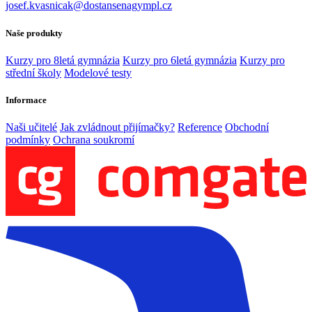
josef.kvasnicak@dostansenagympl.cz
Naše produkty
Kurzy pro 8letá gymnázia
Kurzy pro 6letá gymnázia
Kurzy pro
střední školy
Modelové testy
Informace
Naši učitelé
Jak zvládnout přijímačky?
Reference
Obchodní
podmínky
Ochrana soukromí