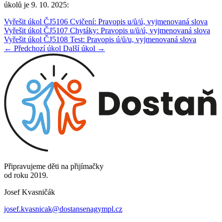
úkolů je 9. 10. 2025:
Vyřešit úkol ČJ5106 Cvičení: Pravopis u/ů/ú, vyjmenovaná slova
Vyřešit úkol ČJ5107 Chytáky: Pravopis u/ů/ú, vyjmenovaná slova
Vyřešit úkol ČJ5108 Test: Pravopis ú/ů/u, vyjmenovaná slova
← Předchozí úkol
Další úkol →
Připravujeme děti na přijímačky
od roku 2019.
Josef Kvasničák
josef.kvasnicak@dostansenagympl.cz