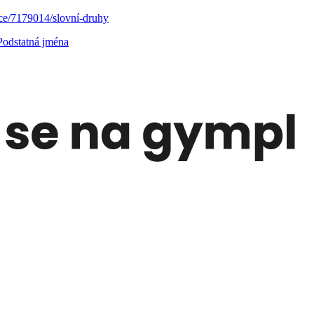
rce/7179014/slovní-druhy
Podstatná jména