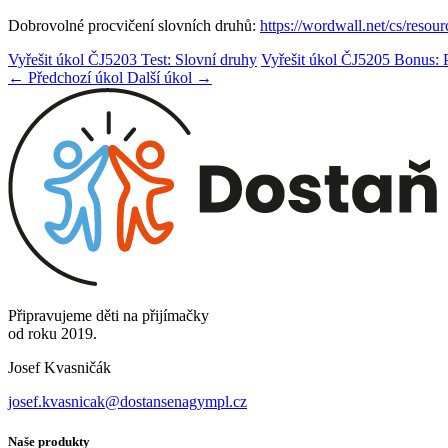
Dobrovolné procvičení slovních druhů:
https://wordwall.net/cs/resou
Vyřešit úkol ČJ5203 Test: Slovní druhy
Vyřešit úkol ČJ5205 Bonus: 
← Předchozí úkol
Další úkol →
Připravujeme děti na přijímačky
od roku 2019.
Josef Kvasničák
josef.kvasnicak@dostansenagympl.cz
Naše produkty