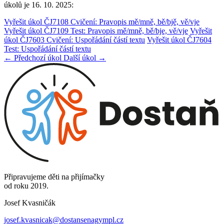
úkolů je 16. 10. 2025:
Vyřešit úkol ČJ7108 Cvičení: Pravopis mě/mně, bě/bjě, vě/vje
Vyřešit úkol ČJ7109 Test: Pravopis mě/mně, bě/bje, vě/vje
Vyřešit
úkol ČJ7603 Cvičení: Uspořádání částí textu
Vyřešit úkol ČJ7604
Test: Uspořádání částí textu
← Předchozí úkol
Další úkol →
Připravujeme děti na přijímačky
od roku 2019.
Josef Kvasničák
josef.kvasnicak@dostansenagympl.cz