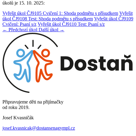
úkolů je 15. 10. 2025:
Vyřešit úkol ČJ9105 Cvičení 1: Shoda podmětu s přísudkem
Vyřešit
úkol ČJ9108 Test: Shoda podmětu s přísudkem
Vyřešit úkol ČJ9109
Cvičení: Psaní s/z
Vyřešit úkol ČJ9110 Test: Psaní s/z
← Předchozí úkol
Další úkol →
Připravujeme děti na přijímačky
od roku 2019.
Josef Kvasničák
josef.kvasnicak@dostansenagympl.cz