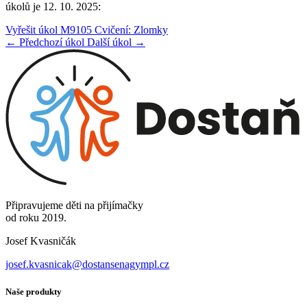
úkolů je 12. 10. 2025:
Vyřešit úkol M9105 Cvičení: Zlomky
← Předchozí úkol
Další úkol →
Připravujeme děti na přijímačky
od roku 2019.
Josef Kvasničák
josef.kvasnicak@dostansenagympl.cz
Naše produkty