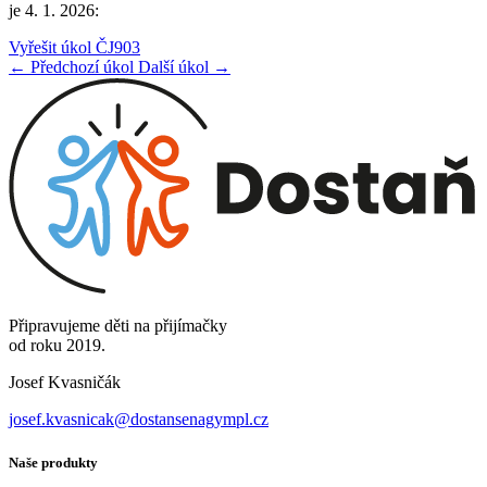
je 4. 1. 2026:
Vyřešit úkol ČJ903
← Předchozí úkol
Další úkol →
Připravujeme děti na přijímačky
od roku 2019.
Josef Kvasničák
josef.kvasnicak@dostansenagympl.cz
Naše produkty