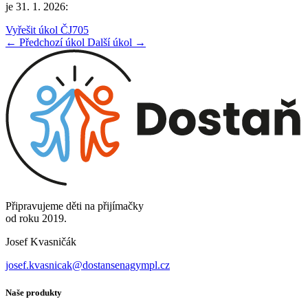
je 31. 1. 2026:
Vyřešit úkol ČJ705
← Předchozí úkol
Další úkol →
Připravujeme děti na přijímačky
od roku 2019.
Josef Kvasničák
josef.kvasnicak@dostansenagympl.cz
Naše produkty