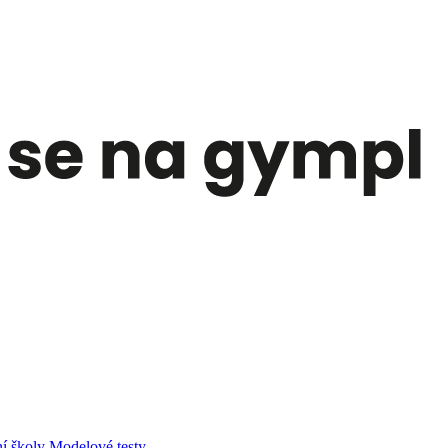
í školy
Modelové testy