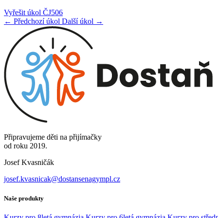
Vyřešit úkol ČJ506
← Předchozí úkol
Další úkol →
Připravujeme děti na přijímačky
od roku 2019.
Josef Kvasničák
josef.kvasnicak@dostansenagympl.cz
Naše produkty
Kurzy pro 8letá gymnázia
Kurzy pro 6letá gymnázia
Kurzy pro středn