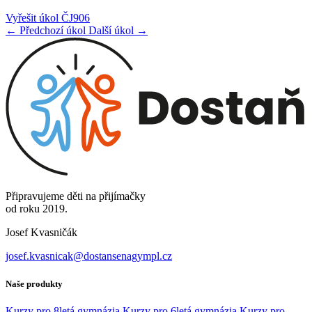
Vyřešit úkol ČJ906
← Předchozí úkol
Další úkol →
Připravujeme děti na přijímačky
od roku 2019.
Josef Kvasničák
josef.kvasnicak@dostansenagympl.cz
Naše produkty
Kurzy pro 8letá gymnázia
Kurzy pro 6letá gymnázia
Kurzy pro