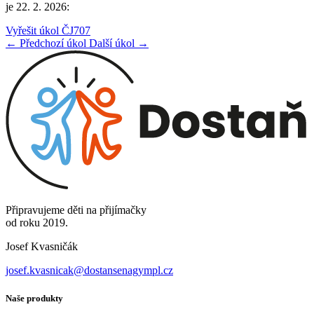
je 22. 2. 2026:
Vyřešit úkol ČJ707
← Předchozí úkol
Další úkol →
Připravujeme děti na přijímačky
od roku 2019.
Josef Kvasničák
josef.kvasnicak@dostansenagympl.cz
Naše produkty