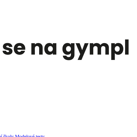
í školy
Modelové testy