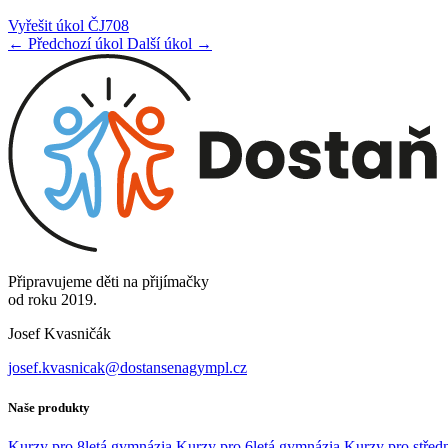
Vyřešit úkol ČJ708
← Předchozí úkol
Další úkol →
Připravujeme děti na přijímačky
od roku 2019.
Josef Kvasničák
josef.kvasnicak@dostansenagympl.cz
Naše produkty
Kurzy pro 8letá gymnázia
Kurzy pro 6letá gymnázia
Kurzy pro středn