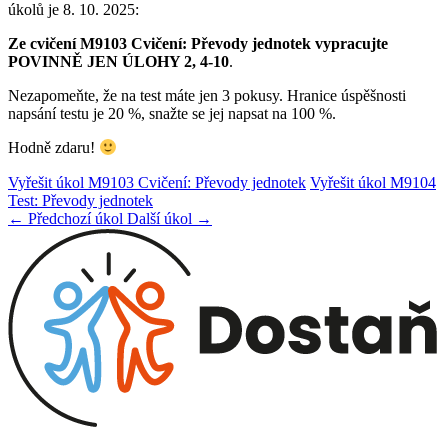
úkolů je 8. 10. 2025:
Ze cvičení M9103 Cvičení: Převody jednotek vypracujte
POVINNĚ JEN ÚLOHY 2, 4-10
.
Nezapomeňte, že na test máte jen 3 pokusy. Hranice úspěšnosti
napsání testu je 20 %, snažte se jej napsat na 100 %.
Hodně zdaru!
Vyřešit úkol M9103 Cvičení: Převody jednotek
Vyřešit úkol M9104
Test: Převody jednotek
← Předchozí úkol
Další úkol →