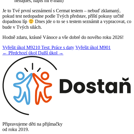
nenajdeš, napiš mi e-mail)
Je to Tvé první seznámení s Cermat testem – nebuď zklamaný,
pokud test nedopadne podle Tvých představ, příští pokusy určitě
dopadnou líp
Dnes jde o to se s testem seznámit a vypracovat, co
bude v Tvých silách.
Hodně zdaru, krásné Vánoce a vše dobré do nového roku 2026!
Vyřešit úkol M9210 Test: Práce s daty
Vyřešit úkol M901
← Předchozí úkol
Další úkol →
Připravujeme děti na přijímačky
od roku 2019.