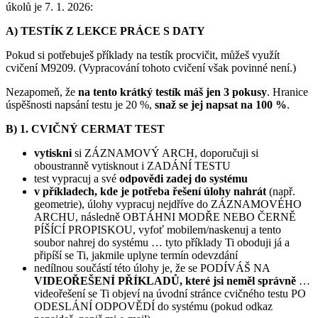
úkolů je 7. 1. 2026:
A) TESTÍK Z LEKCE PRÁCE S DATY
Pokud si potřebuješ příklady na testík procvičit, můžeš využít
cvičení M9209. (Vypracování tohoto cvičení však povinné není.)
Nezapomeň, že
na tento krátký testík máš jen 3 pokusy
. Hranice
úspěšnosti napsání testu je 20 %,
snaž se jej napsat na 100 %
.
B) 1. CVIČNÝ CERMAT TEST
vytiskni
si ZÁZNAMOVÝ ARCH, doporučuji si
oboustranně vytisknout i ZADÁNÍ TESTU
test vypracuj a své
odpovědi zadej do systému
v příkladech, kde je potřeba řešení úlohy nahrát
(např.
geometrie), úlohy vypracuj nejdříve do ZÁZNAMOVÉHO
ARCHU, následně OBTÁHNI MODŘE NEBO ČERNĚ
PÍŠÍCÍ PROPISKOU, vyfoť mobilem/naskenuj a tento
soubor nahrej do systému … tyto příklady Ti oboduji já a
připíší se Ti, jakmile uplyne termín odevzdání
nedílnou součástí této úlohy je, že se PODÍVÁŠ NA
VIDEOŘEŠENÍ PŘÍKLADŮ, které jsi neměl správně
…
videořešení se Ti objeví na úvodní stránce cvičného testu PO
ODESLÁNÍ ODPOVĚDÍ do systému (pokud odkaz