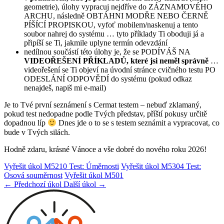
geometrie), úlohy vypracuj nejdříve do ZÁZNAMOVÉHO
ARCHU, následně OBTÁHNI MODŘE NEBO ČERNĚ
PÍŠÍCÍ PROPISKOU, vyfoť mobilem/naskenuj a tento
soubor nahrej do systému … tyto příklady Ti oboduji já a
připíší se Ti, jakmile uplyne termín odevzdání
nedílnou součástí této úlohy je, že se PODÍVÁŠ NA
VIDEOŘEŠENÍ PŘÍKLADŮ, které jsi neměl správně
…
videořešení se Ti objeví na úvodní stránce cvičného testu PO
ODESLÁNÍ ODPOVĚDÍ do systému (pokud odkaz
nenajdeš, napiš mi e-mail)
Je to Tvé první seznámení s Cermat testem – nebuď zklamaný,
pokud test nedopadne podle Tvých představ, příští pokusy určitě
dopadnou líp
Dnes jde o to se s testem seznámit a vypracovat, co
bude v Tvých silách.
Hodně zdaru, krásné Vánoce a vše dobré do nového roku 2026!
Vyřešit úkol M5210 Test: Úměrnosti
Vyřešit úkol M5304 Test:
Osová souměrnost
Vyřešit úkol M501
← Předchozí úkol
Další úkol →