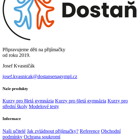
Připravujeme děti na přijímačky
od roku 2019.
Josef Kvasničák
josef.kvasnicak@dostansenagympl.cz
Naše produkty
Kurzy pro 8letá gymnázia
Kurzy pro 6letá gymnázia
Kurzy pro
střední školy
Modelové testy
Informace
Naši učitelé
Jak zvládnout přijímačky?
Reference
Obchodní
podmínky
Ochrana soukromí