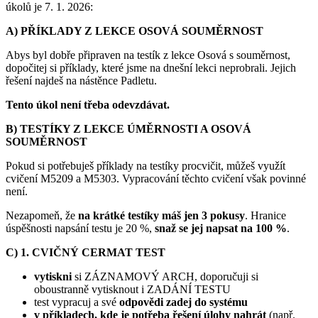
úkolů je 7. 1. 2026:
A)
PŘÍKLADY Z LEKCE
OSOVÁ SOUMĚRNOST
Abys byl dobře připraven na testík z lekce Osová s souměrnost,
dopočitej si příklady, které jsme na dnešní lekci neprobrali. Jejich
řešení najdeš na nástěnce Padletu.
Tento úkol není třeba odevzdávat.
B) TESTÍKY Z LEKCE ÚMĚRNOSTI A OSOVÁ
SOUMĚRNOST
Pokud si potřebuješ příklady na testíky procvičit, můžeš využít
cvičení M5209 a M5303. Vypracování těchto cvičení však povinné
není.
Nezapomeň, že
na krátké testíky máš jen 3 pokusy
. Hranice
úspěšnosti napsání testu je 20 %,
snaž se jej napsat na 100 %
.
C) 1. CVIČNÝ CERMAT TEST
vytiskni
si ZÁZNAMOVÝ ARCH, doporučuji si
oboustranně vytisknout i ZADÁNÍ TESTU
test vypracuj a své
odpovědi zadej do systému
v příkladech, kde je potřeba řešení úlohy nahrát
(např.