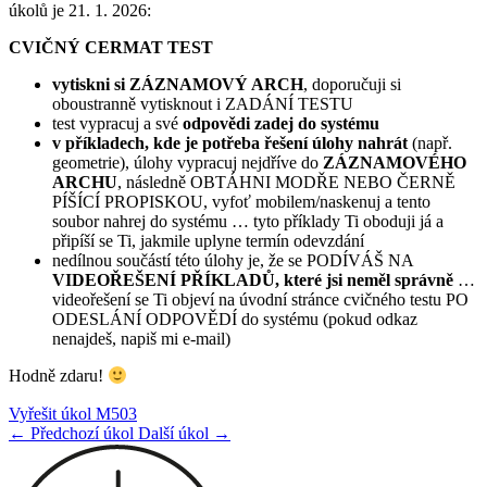
úkolů je 21. 1. 2026:
CVIČNÝ CERMAT TEST
vytiskni
si ZÁZNAMOVÝ ARCH
, doporučuji si
oboustranně vytisknout i ZADÁNÍ TESTU
test vypracuj a své
odpovědi zadej do systému
v příkladech, kde je potřeba řešení úlohy nahrát
(např.
geometrie), úlohy vypracuj nejdříve do
ZÁZNAMOVÉHO
ARCHU
, následně OBTÁHNI MODŘE NEBO ČERNĚ
PÍŠÍCÍ PROPISKOU, vyfoť mobilem/naskenuj a tento
soubor nahrej do systému … tyto příklady Ti oboduji já a
připíší se Ti, jakmile uplyne termín odevzdání
nedílnou součástí této úlohy je, že se PODÍVÁŠ NA
VIDEOŘEŠENÍ PŘÍKLADŮ, které jsi neměl správně
…
videořešení se Ti objeví na úvodní stránce cvičného testu PO
ODESLÁNÍ ODPOVĚDÍ do systému (pokud odkaz
nenajdeš, napiš mi e-mail)
Hodně zdaru!
Vyřešit úkol M503
← Předchozí úkol
Další úkol →