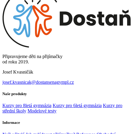
Připravujeme děti na přijímačky
od roku 2019.
Josef Kvasničák
josef.kvasnicak@dostansenagympl.cz
Naše produkty
Kurzy pro 8letá gymnázia
Kurzy pro 6letá gymnázia
Kurzy pro
střední školy
Modelové testy
Informace