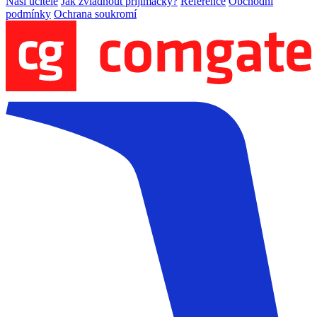
Naši učitelé
Jak zvládnout přijímačky?
Reference
Obchodní
podmínky
Ochrana soukromí