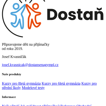
Připravujeme děti na přijímačky
od roku 2019.
Josef Kvasničák
josef.kvasnicak@dostansenagympl.cz
Naše produkty
Kurzy pro 8letá gymnázia
Kurzy pro 6letá gymnázia
Kurzy pro
střední školy
Modelové testy
Informace