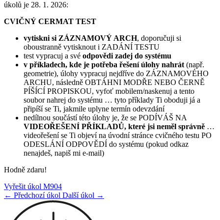
úkolů je 28. 1. 2026:
CVIČNÝ CERMAT TEST
vytiskni
si ZÁZNAMOVÝ ARCH
, doporučuji si
oboustranně vytisknout i ZADÁNÍ TESTU
test vypracuj a své
odpovědi zadej do systému
v příkladech, kde je potřeba řešení úlohy nahrát
(např.
geometrie), úlohy vypracuj nejdříve do ZÁZNAMOVÉHO
ARCHU, následně OBTÁHNI MODŘE NEBO ČERNĚ
PÍŠÍCÍ PROPISKOU, vyfoť mobilem/naskenuj a tento
soubor nahrej do systému … tyto příklady Ti oboduji já a
připíší se Ti, jakmile uplyne termín odevzdání
nedílnou součástí této úlohy je, že se PODÍVÁŠ NA
VIDEOŘEŠENÍ PŘÍKLADŮ, které jsi neměl správně
…
videořešení se Ti objeví na úvodní stránce cvičného testu PO
ODESLÁNÍ ODPOVĚDÍ do systému (pokud odkaz
nenajdeš, napiš mi e-mail)
Hodně zdaru!
Vyřešit úkol M904
← Předchozí úkol
Další úkol →