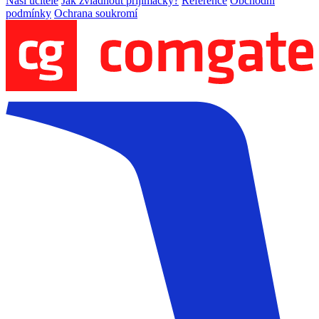
Naši učitelé
Jak zvládnout přijímačky?
Reference
Obchodní
podmínky
Ochrana soukromí