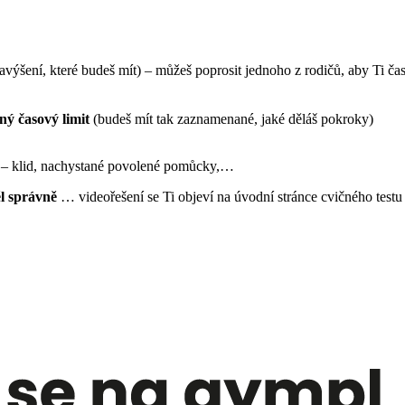
avýšení, které budeš mít) – můžeš poprosit jednoho z rodičů, aby Ti ča
ný časový limit
(budeš mít tak zaznamenané, jaké děláš pokroky)
y – klid, nachystané povolené pomůcky,…
 správně
… videořešení se Ti objeví na úvodní stránce cvičného 