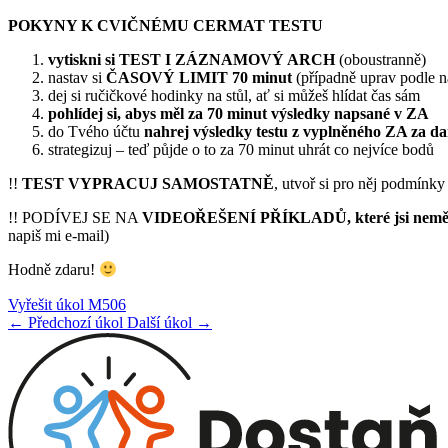
POKYNY K CVIČNÉMU CERMAT TESTU
vytiskni
si
TEST I ZÁZNAMOVÝ ARCH
(oboustranně)
nastav si
ČASOVÝ LIMIT 70 minut
(případně uprav podle n
dej si ručičkové hodinky na stůl, ať si můžeš hlídat čas sám
pohlídej si, abys měl za 70 minut výsledky napsané v ZA
do Tvého účtu
nahrej výsledky testu z vyplněného ZA za da
strategizuj – teď půjde o to za 70 minut uhrát co nejvíce bodů
!!
TEST VYPRACUJ SAMOSTATNĚ
, utvoř si pro něj podmínk
!! PODÍVEJ SE NA
VIDEOŘEŠENÍ PŘÍKLADŮ, které jsi neměl
napiš mi e-mail)
Hodně zdaru!
Vyřešit úkol M506
← Předchozí úkol
Další úkol →