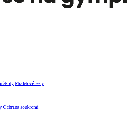
í školy
Modelové testy
y
Ochrana soukromí