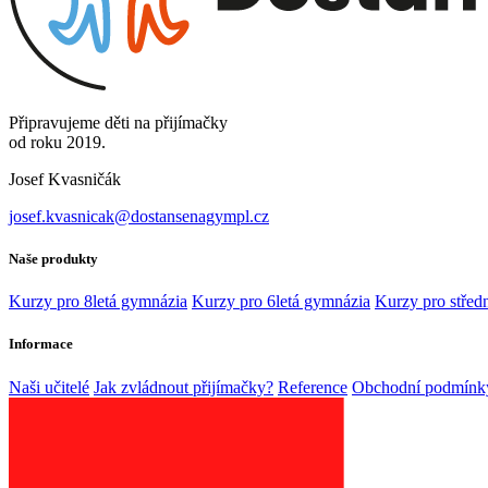
Připravujeme děti na přijímačky
od roku 2019.
Josef Kvasničák
josef.kvasnicak@dostansenagympl.cz
Naše produkty
Kurzy pro 8letá gymnázia
Kurzy pro 6letá gymnázia
Kurzy pro středn
Informace
Naši učitelé
Jak zvládnout přijímačky?
Reference
Obchodní podmínk