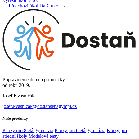
Vyřešit úkol M507
← Předchozí úkol
Další úkol →
Připravujeme děti na přijímačky
od roku 2019.
Josef Kvasničák
josef.kvasnicak@dostansenagympl.cz
Naše produkty
Kurzy pro 8letá gymnázia
Kurzy pro 6letá gymnázia
Kurzy pro
střední školy
Modelové testy