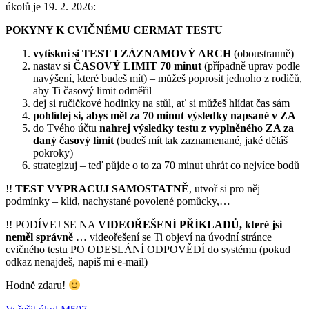
úkolů je 19. 2. 2026:
POKYNY K CVIČNÉMU CERMAT TESTU
vytiskni
si
TEST I ZÁZNAMOVÝ ARCH
(oboustranně)
nastav si
ČASOVÝ LIMIT 70 minut
(případně uprav podle
navýšení, které budeš mít) – můžeš poprosit jednoho z rodičů,
aby Ti časový limit odměřil
dej si ručičkové hodinky na stůl, ať si můžeš hlídat čas sám
pohlídej si, abys měl za 70 minut výsledky napsané v ZA
do Tvého účtu
nahrej výsledky testu z vyplněného ZA za
daný časový limit
(budeš mít tak zaznamenané, jaké děláš
pokroky)
strategizuj – teď půjde o to za 70 minut uhrát co nejvíce bodů
!!
TEST VYPRACUJ SAMOSTATNĚ
, utvoř si pro něj
podmínky – klid, nachystané povolené pomůcky,…
!! PODÍVEJ SE NA
VIDEOŘEŠENÍ PŘÍKLADŮ, které jsi
neměl správně
… videořešení se Ti objeví na úvodní stránce
cvičného testu PO ODESLÁNÍ ODPOVĚDÍ do systému (pokud
odkaz nenajdeš, napiš mi e-mail)
Hodně zdaru!