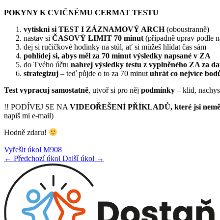
POKYNY K CVIČNÉMU CERMAT TESTU
vytiskni
si
TEST I ZÁZNAMOVÝ ARCH
(oboustranně)
nastav si
ČASOVÝ LIMIT 70 minut
(případně uprav podle n
dej si ručičkové hodinky na stůl, ať si můžeš hlídat čas sám
pohlídej si, abys měl za 70 minut výsledky napsané v ZA
do Tvého účtu
nahrej výsledky testu z vyplněného ZA za da
strategizuj
– teď půjde o to za 70 minut
uhrát co nejvíce bod
Test vypracuj samostatně
, utvoř si pro něj
podmínky
– klid, nach
!! PODÍVEJ SE NA
VIDEOŘEŠENÍ PŘÍKLADŮ, které jsi neměl
napiš mi e-mail)
Hodně zdaru!
Vyřešit úkol M908
← Předchozí úkol
Další úkol →