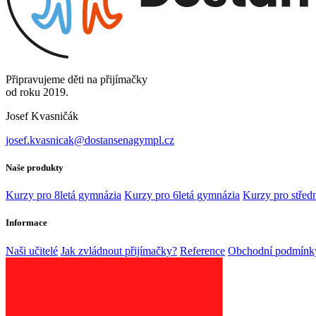
Připravujeme děti na přijímačky
od roku 2019.
Josef Kvasničák
josef.kvasnicak@dostansenagympl.cz
Naše produkty
Kurzy pro 8letá gymnázia
Kurzy pro 6letá gymnázia
Kurzy pro středn
Informace
Naši učitelé
Jak zvládnout přijímačky?
Reference
Obchodní podmínk