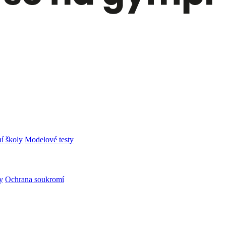
í školy
Modelové testy
y
Ochrana soukromí