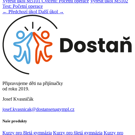
Vyřešit úkol M5101 Cvičení: Početní operace
Vyřešit úkol M5102
Test: Početní operace
← Předchozí úkol
Další úkol →
Připravujeme děti na přijímačky
od roku 2019.
Josef Kvasničák
josef.kvasnicak@dostansenagympl.cz
Naše produkty
Kurzy pro 8letá gymnázia
Kurzy pro 6letá gymnázia
Kurzy pro