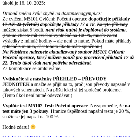
úkolů je 16. 10. 2025:
Drobná změna kvůli chybě na dostansenagympl.cz:
Ze cvičení M5101 Cvičení: Početní operace
dopočítejte příklady
17 AŽ 22 (včetně)
dopočítejte příklady 17 a 18
.
Za tyto příklady
můžete získat 5 bodů
,
není však nutné je doplňovat do systému
.
(Pokud chcete mít cvičení vyplněné na 100 %, musíte zadat
výsledky z minulé hodiny – ale není to nutné. Pokud máte příklady
splněné z minula, část tohoto úkolu máte splněnou.)
Na Nástěnce naleznete aktualizovaný soubor M5101 Cvičení:
Početní operace, který můžete použít pro procvičení příkladů 17 až
22. Tento úkol však není potřeba odevzdávat.
Za komplikace se omlouváme.
Vytiskněte si z nástěnky PŘEHLED – PŘEVODY
JEDNOTEK
a snažte se přijít na to, proč jsou převody napsané v
takových schématech. Na příští lekci si jej společně projdeme.
(Tento úkol není nutné odevzdávat.)
Vyplňte test M5102 Test: Početní operace
. Nezapomeňte, že
na
test máte jen 3 pokusy
. Hranice úspěšnosti napsání testu je 20 %,
snažte se jej napsat na 100 %.
Hodně zdaru!