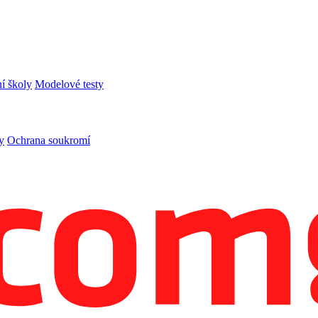
í školy
Modelové testy
y
Ochrana soukromí