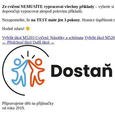
Ze cvičení NEMUSÍTE vypracovat všechny příklady
– vyberte si
doporučuji vypracovat alespoň polovinu příkladů.
Nezapomeňte, že
na TEST máte jen 3 pokusy
. Hranice úspěšnosti 
Hodně zdaru!
Vyřešit úkol M5203 Cvičení: Násobky a schémata
Vyřešit úkol M520
← Předchozí úkol
Další úkol →
Připravujeme děti na přijímačky
od roku 2019.