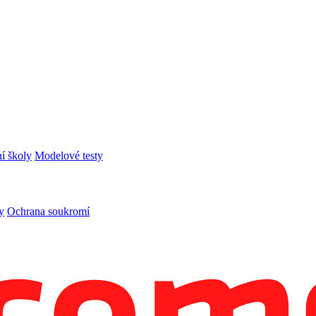
í školy
Modelové testy
y
Ochrana soukromí