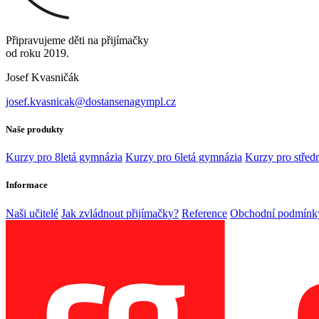
Připravujeme děti na přijímačky
od roku 2019.
Josef Kvasničák
josef.kvasnicak@dostansenagympl.cz
Naše produkty
Kurzy pro 8letá gymnázia
Kurzy pro 6letá gymnázia
Kurzy pro středn
Informace
Naši učitelé
Jak zvládnout přijímačky?
Reference
Obchodní podmínk