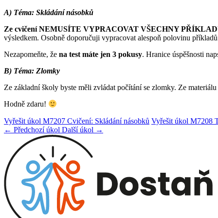
A) Téma: Skládání násobků
Ze cvičení NEMUSÍTE VYPRACOVAT VŠECHNY PŘÍKLA
výsledkem. Osobně doporučuji vypracovat alespoň polovinu příkladů
Nezapomeňte, že
na test máte jen 3 pokusy
. Hranice úspěšnosti nap
B) Téma: Zlomky
Ze základní školy byste měli zvládat počítání se zlomky. Ze materi
Hodně zdaru!
Vyřešit úkol M7207 Cvičení: Skládání násobků
Vyřešit úkol M7208 T
← Předchozí úkol
Další úkol →