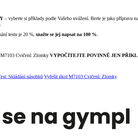
DY
– vyberte si příklady podle Vašeho uvážení. Berte je jako přípravu na
.
sání testu je 20 %,
snažte se jej napsat na 100 %
.
álu M7103 Cvičení: Zlomky
VYPOČÍTEJTE POVINNĚ JEN PŘÍK
est: Skládání násobků
Vyřešit úkol M7103 Cvičení: Zlomky