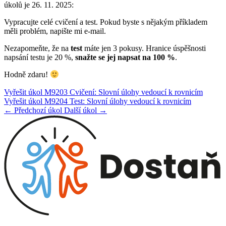
úkolů je 26. 11. 2025:
Vypracujte celé cvičení a test. Pokud byste s nějakým příkladem
měli problém, napište mi e-mail.
Nezapomeňte, že na
test
máte jen 3 pokusy. Hranice úspěšnosti
napsání testu je 20 %,
snažte se jej napsat na 100 %
.
Hodně zdaru!
Vyřešit úkol M9203 Cvičení: Slovní úlohy vedoucí k rovnicím
Vyřešit úkol M9204 Test: Slovní úlohy vedoucí k rovnicím
← Předchozí úkol
Další úkol →