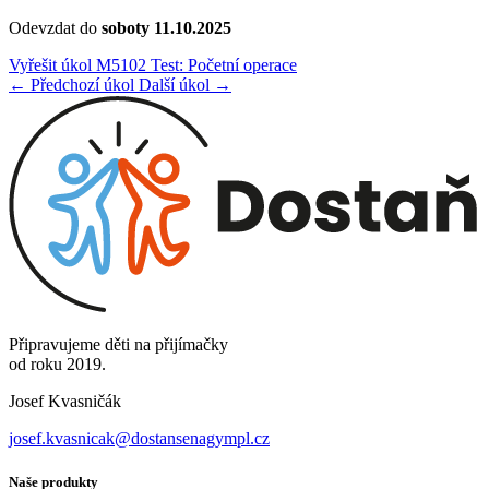
Odevzdat do
soboty 11.10.2025
Vyřešit úkol M5102 Test: Početní operace
← Předchozí úkol
Další úkol →
Připravujeme děti na přijímačky
od roku 2019.
Josef Kvasničák
josef.kvasnicak@dostansenagympl.cz
Naše produkty