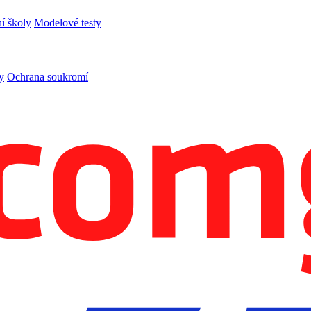
í školy
Modelové testy
y
Ochrana soukromí