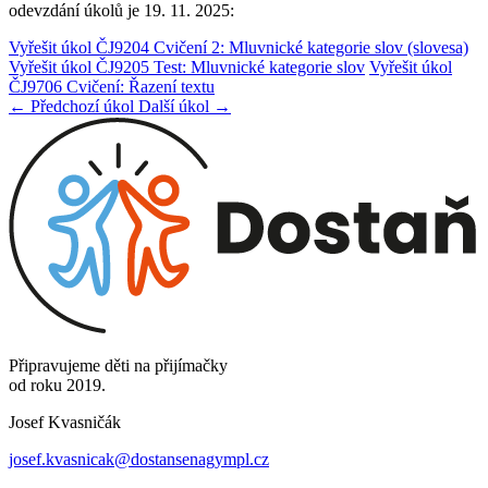
odevzdání úkolů je 19. 11. 2025:
Vyřešit úkol ČJ9204 Cvičení 2: Mluvnické kategorie slov (slovesa)
Vyřešit úkol ČJ9205 Test: Mluvnické kategorie slov
Vyřešit úkol
ČJ9706 Cvičení: Řazení textu
← Předchozí úkol
Další úkol →
Připravujeme děti na přijímačky
od roku 2019.
Josef Kvasničák
josef.kvasnicak@dostansenagympl.cz