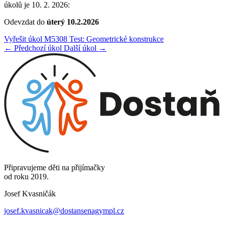
úkolů je 10. 2. 2026:
Odevzdat do
úterý 10.2.2026
Vyřešit úkol M5308 Test: Geometrické konstrukce
← Předchozí úkol
Další úkol →
Připravujeme děti na přijímačky
od roku 2019.
Josef Kvasničák
josef.kvasnicak@dostansenagympl.cz