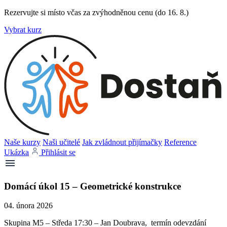
Rezervujte si místo včas za zvýhodněnou cenu (do 16. 8.)
Vybrat kurz
Naše kurzy
Naši učitelé
Jak zvládnout přijímačky
Reference
Ukázka
Přihlásit se
Domácí úkol 15 – Geometrické konstrukce
04. února 2026
Skupina M5 – Středa 17:30 – Jan Doubrava, termín odevzdání