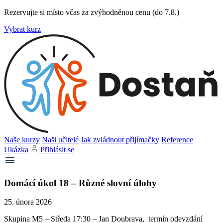
Rezervujte si místo včas za zvýhodněnou cenu (do 7.8.)
Vybrat kurz
Naše kurzy
Naši učitelé
Jak zvládnout přijímačky
Reference
Ukázka
Přihlásit se
Domácí úkol 18 – Různé slovní úlohy
25. února 2026
Skupina M5 – Středa 17:30 – Jan Doubrava, termín odevzdání