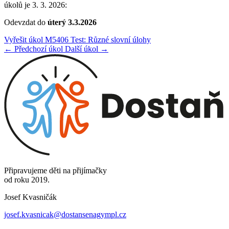
úkolů je 3. 3. 2026:
Odevzdat do
úterý 3.3.2026
Vyřešit úkol M5406 Test: Různé slovní úlohy
← Předchozí úkol
Další úkol →
Připravujeme děti na přijímačky
od roku 2019.
Josef Kvasničák
josef.kvasnicak@dostansenagympl.cz