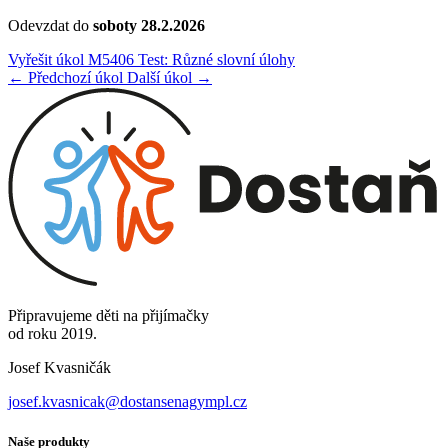
Odevzdat do
soboty 28.2.2026
Vyřešit úkol M5406 Test: Různé slovní úlohy
← Předchozí úkol
Další úkol →
Připravujeme děti na přijímačky
od roku 2019.
Josef Kvasničák
josef.kvasnicak@dostansenagympl.cz
Naše produkty