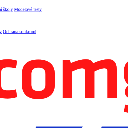
í školy
Modelové testy
y
Ochrana soukromí