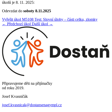
úkolů je 8. 11. 2025:
Odevzdat do
soboty 8.11.2025
Vyřešit úkol M5108 Test: Slovní úlohy – části celku, zlomky
← Předchozí úkol
Další úkol →
Připravujeme děti na přijímačky
od roku 2019.
Josef Kvasničák
josef.kvasnicak@dostansenagympl.cz