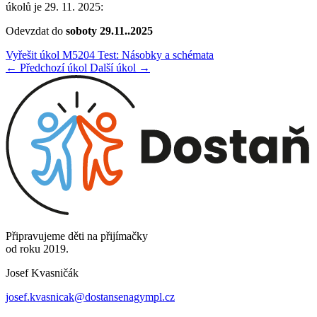
úkolů je 29. 11. 2025:
Odevzdat do
soboty 29.11..2025
Vyřešit úkol M5204 Test: Násobky a schémata
← Předchozí úkol
Další úkol →
Připravujeme děti na přijímačky
od roku 2019.
Josef Kvasničák
josef.kvasnicak@dostansenagympl.cz