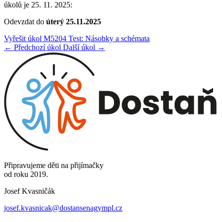
úkolů je 25. 11. 2025:
Odevzdat do
úterý 25.11.2025
Vyřešit úkol M5204 Test: Násobky a schémata
← Předchozí úkol
Další úkol →
Připravujeme děti na přijímačky
od roku 2019.
Josef Kvasničák
josef.kvasnicak@dostansenagympl.cz