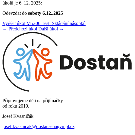
úkolů je 6. 12. 2025:
Odevzdat do
soboty
6.12..2025
Vyřešit úkol M5206 Test: Skládání násobků
← Předchozí úkol
Další úkol →
Připravujeme děti na přijímačky
od roku 2019.
Josef Kvasničák
josef.kvasnicak@dostansenagympl.cz