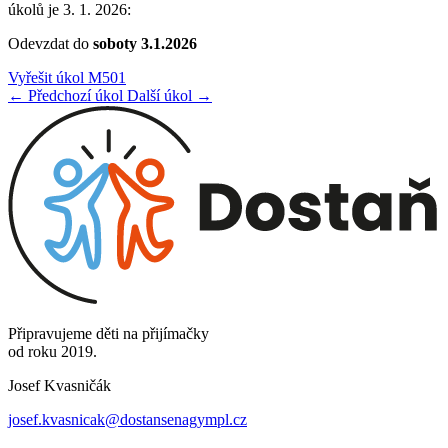
úkolů je 3. 1. 2026:
Odevzdat do
soboty 3
.1.2026
Vyřešit úkol M501
← Předchozí úkol
Další úkol →
Připravujeme děti na přijímačky
od roku 2019.
Josef Kvasničák
josef.kvasnicak@dostansenagympl.cz