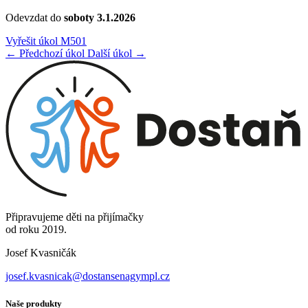
Odevzdat do
soboty 3.1.2026
Vyřešit úkol M501
← Předchozí úkol
Další úkol →
Připravujeme děti na přijímačky
od roku 2019.
Josef Kvasničák
josef.kvasnicak@dostansenagympl.cz
Naše produkty