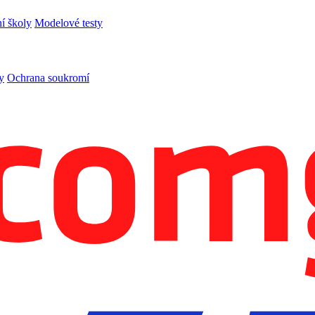
í školy
Modelové testy
y
Ochrana soukromí