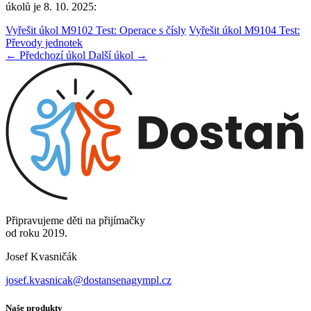
úkolů je 8. 10. 2025:
Vyřešit úkol M9102 Test: Operace s čísly
Vyřešit úkol M9104 Test:
Převody jednotek
← Předchozí úkol
Další úkol →
Připravujeme děti na přijímačky
od roku 2019.
Josef Kvasničák
josef.kvasnicak@dostansenagympl.cz
Naše produkty