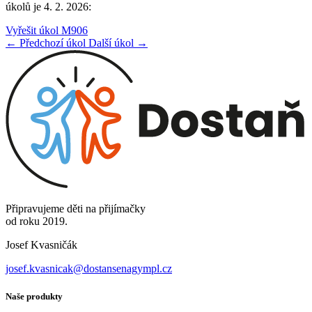
úkolů je 4. 2. 2026:
Vyřešit úkol M906
← Předchozí úkol
Další úkol →
Připravujeme děti na přijímačky
od roku 2019.
Josef Kvasničák
josef.kvasnicak@dostansenagympl.cz
Naše produkty