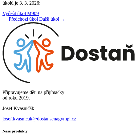
úkolů je 3. 3. 2026:
Vyřešit úkol M909
← Předchozí úkol
Další úkol →
Připravujeme děti na přijímačky
od roku 2019.
Josef Kvasničák
josef.kvasnicak@dostansenagympl.cz
Naše produkty