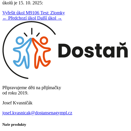
úkolů je 15. 10. 2025:
Vyřešit úkol M9106 Test: Zlomky
← Předchozí úkol
Další úkol →
Připravujeme děti na přijímačky
od roku 2019.
Josef Kvasničák
josef.kvasnicak@dostansenagympl.cz
Naše produkty