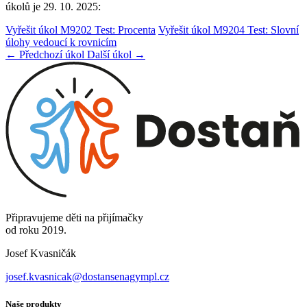
úkolů je 29. 10. 2025:
Vyřešit úkol M9202 Test: Procenta
Vyřešit úkol M9204 Test: Slovní
úlohy vedoucí k rovnicím
← Předchozí úkol
Další úkol →
Připravujeme děti na přijímačky
od roku 2019.
Josef Kvasničák
josef.kvasnicak@dostansenagympl.cz
Naše produkty