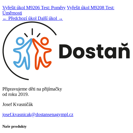
Vyřešit úkol M9206 Test: Poměry
Vyřešit úkol M9208 Test:
Úměrnosti
← Předchozí úkol
Další úkol →
Připravujeme děti na přijímačky
od roku 2019.
Josef Kvasničák
josef.kvasnicak@dostansenagympl.cz
Naše produkty