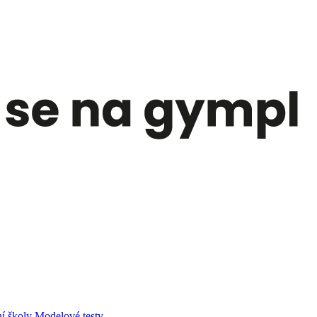
í školy
Modelové testy