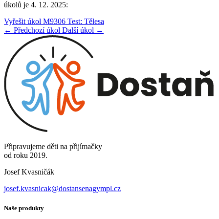
úkolů je 4. 12. 2025:
Vyřešit úkol M9306 Test: Tělesa
← Předchozí úkol
Další úkol →
Připravujeme děti na přijímačky
od roku 2019.
Josef Kvasničák
josef.kvasnicak@dostansenagympl.cz
Naše produkty