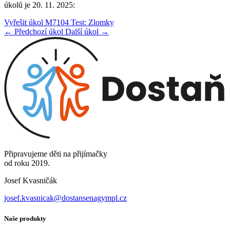
úkolů je 20. 11. 2025:
Vyřešit úkol M7104 Test: Zlomky
← Předchozí úkol
Další úkol →
Připravujeme děti na přijímačky
od roku 2019.
Josef Kvasničák
josef.kvasnicak@dostansenagympl.cz
Naše produkty