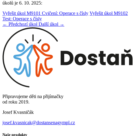
úkolů je 6. 10. 2025:
Vyřešit úkol M9101 Cvičení: Operace s čísly
Vyřešit úkol M9102
Test: Operace s čísly
← Předchozí úkol
Další úkol →
Připravujeme děti na přijímačky
od roku 2019.
Josef Kvasničák
josef.kvasnicak@dostansenagympl.cz
Naše produkty