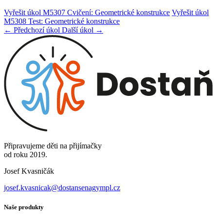
Vyřešit úkol M5307 Cvičení: Geometrické konstrukce
Vyřešit úkol
M5308 Test: Geometrické konstrukce
← Předchozí úkol
Další úkol →
Připravujeme děti na přijímačky
od roku 2019.
Josef Kvasničák
josef.kvasnicak@dostansenagympl.cz
Naše produkty