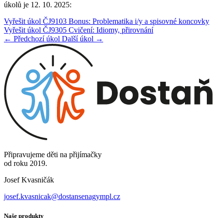
úkolů je 12. 10. 2025:
Vyřešit úkol ČJ9103 Bonus: Problematika i/y a spisovné koncovky
Vyřešit úkol ČJ9305 Cvičení: Idiomy, přirovnání
← Předchozí úkol
Další úkol →
Připravujeme děti na přijímačky
od roku 2019.
Josef Kvasničák
josef.kvasnicak@dostansenagympl.cz
Naše produkty