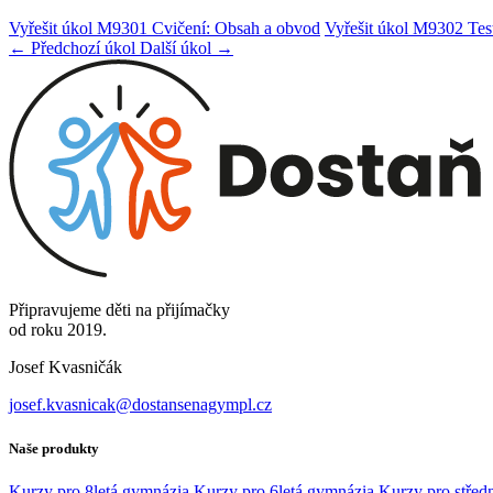
Vyřešit úkol M9301 Cvičení: Obsah a obvod
Vyřešit úkol M9302 Tes
← Předchozí úkol
Další úkol →
Připravujeme děti na přijímačky
od roku 2019.
Josef Kvasničák
josef.kvasnicak@dostansenagympl.cz
Naše produkty
Kurzy pro 8letá gymnázia
Kurzy pro 6letá gymnázia
Kurzy pro středn