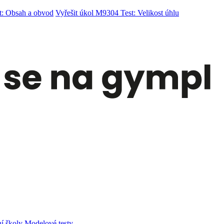
t: Obsah a obvod
Vyřešit úkol M9304 Test: Velikost úhlu
í školy
Modelové testy