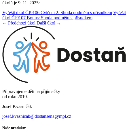
úkolů je 9. 11. 2025:
Vyřešit úkol ČJ9106 Cvičení 2: Shoda podmětu s přísudkem
Vyřešit
úkol ČJ9107 Bonus: Shoda podmětu s přísudkem
← Předchozí úkol
Další úkol →
Připravujeme děti na přijímačky
od roku 2019.
Josef Kvasničák
josef.kvasnicak@dostansenagympl.cz
Naše produkty