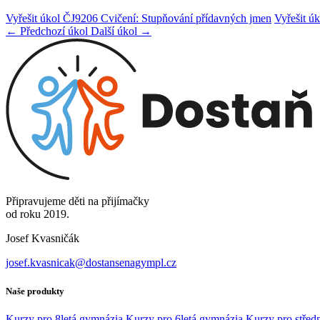
Vyřešit úkol ČJ9206 Cvičení: Stupňování přídavných jmen
Vyřešit ú
← Předchozí úkol
Další úkol →
Připravujeme děti na přijímačky
od roku 2019.
Josef Kvasničák
josef.kvasnicak@dostansenagympl.cz
Naše produkty
Kurzy pro 8letá gymnázia
Kurzy pro 6letá gymnázia
Kurzy pro středn