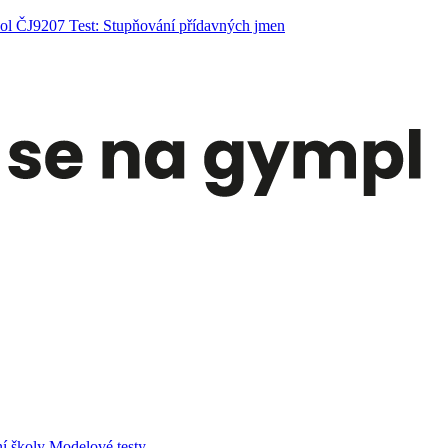
kol ČJ9207 Test: Stupňování přídavných jmen
í školy
Modelové testy